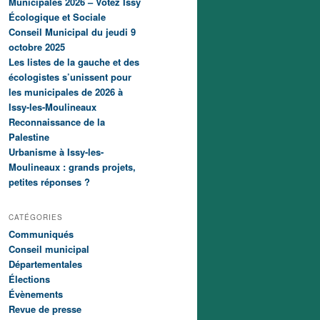
Municipales 2026 – Votez Issy
r
Écologique et Sociale
c
Conseil Municipal du jeudi 9
h
octobre 2025
e
Les listes de la gauche et des
écologistes s’unissent pour
les municipales de 2026 à
Issy-les-Moulineaux
Reconnaissance de la
Palestine
Urbanisme à Issy-les-
Moulineaux : grands projets,
petites réponses ?
CATÉGORIES
Communiqués
Conseil municipal
Départementales
Élections
Évènements
Revue de presse