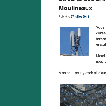
Moulineaux
Publié le
27 juillet 2012
Vous 
contac
feron
gratui
Merci
nous a
A noter : il peut y avoir plusieu