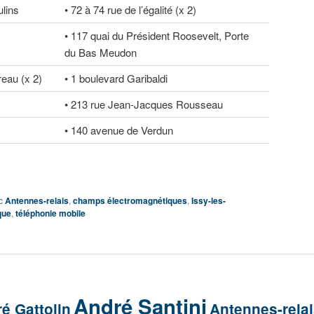
lins
• 72 à 74 rue de l’égalité (x 2)
• 117 quai du Président Roosevelt, Porte
du Bas Meudon
reau (x 2)
• 1 boulevard Garibaldi
• 213 rue Jean-Jacques Rousseau
• 140 avenue de Verdun
c
Antennes-relais
,
champs électromagnétiques
,
Issy-les-
que
,
téléphonie mobile
André Santini
é Gattolin
Antennes-rela