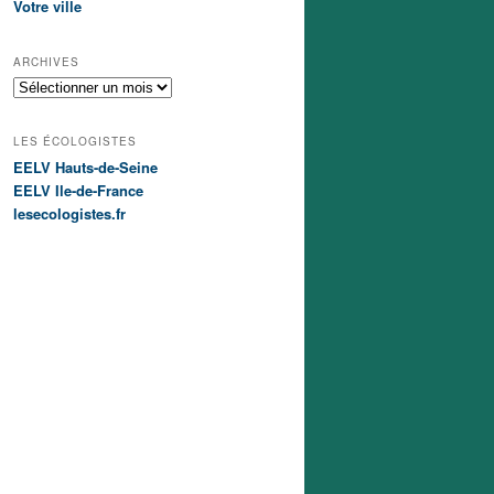
Votre ville
ARCHIVES
A
r
c
LES ÉCOLOGISTES
h
EELV Hauts-de-Seine
i
EELV Ile-de-France
v
e
lesecologistes.fr
s