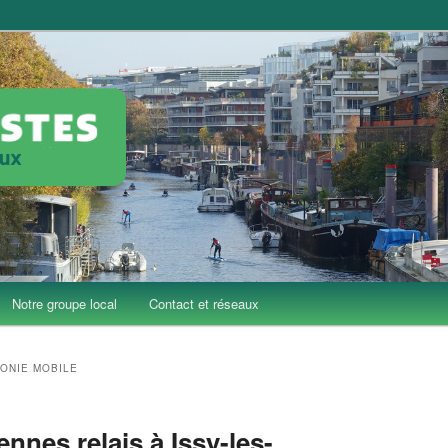
'Issy-les-Moulineaux
Issy
Notre groupe local
Contact et réseaux
ONIE MOBILE
ennes relais à Issy-les-