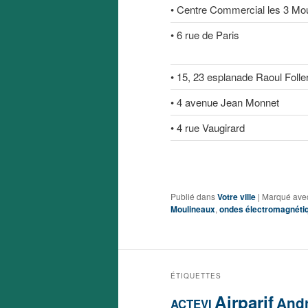
• Centre Commercial les 3 Mou
• 6 rue de Paris
• 15, 23 esplanade Raoul Folle
• 4 avenue Jean Monnet
• 4 rue Vaugirard
Antennes
Publié dans
Votre ville
|
Marqué ave
Moulineaux
,
ondes électromagnéti
ÉTIQUETTES
Airparif
Andr
ACTEVI