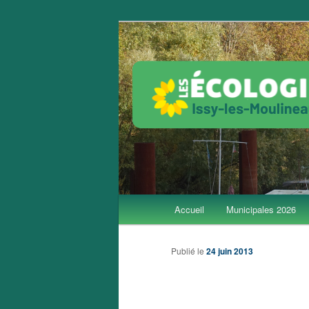
Aller
Groupe local Les Écologistes d
au
contenu
Les Écolos d'
principal
Menu
Accueil
Municipales 2026
principal
Publié le
24 juin 2013