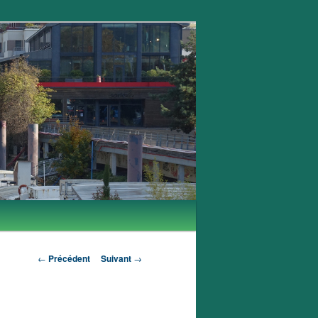
Navigation
←
Précédent
Suivant
→
des
articles