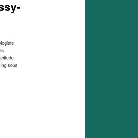
ssy-
logiste
ces
abitude
king sous