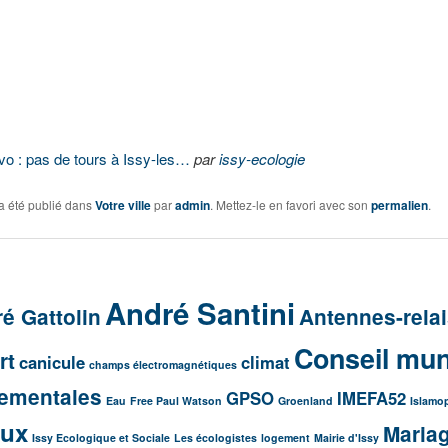
vo : pas de tours à Issy-les…
par
issy-ecologie
a été publié dans
Votre ville
par
admin
. Mettez-le en favori avec son
permalien
.
André Santini
é Gattolin
Antennes-rela
Conseil mun
rt
canicule
climat
champs électromagnétiques
ementales
GPSO
IMEFA52
Eau
Free Paul Watson
Groenland
Islamo
aux
Maria
Issy Ecologique et Sociale
Les écologistes
logement
Mairie d'Issy