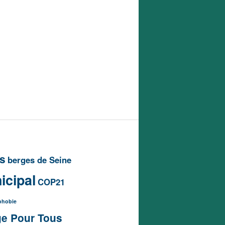
is
berges de Seine
icipal
COP21
phobie
ge Pour Tous