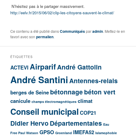
N’hésitez pas à le partager massivement.
http://eelv.fr/2015/06/02/
clip-les-citoyens-sauvent-le-
climat/
Ce contenu a été publié dans
Communiqués
par
admin
. Mettez-le en
favori avec son
permalien
.
ÉTIQUETTES
Airparif
André Gattolin
ACTEVI
André Santini
Antennes-relais
bétonnage
béton vert
berges de Seine
canicule
climat
champs électromagnétiques
Conseil municipal
COP21
Didier Hervo
Départementales
Eau
GPSO
IMEFA52
Free Paul Watson
Groenland
Islamophobie