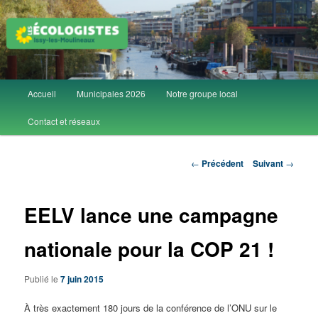
Aller
Groupe local Les Écologistes d'Issy-les-Moulineaux
au
contenu
principal
Les Écolos d'Issy
Menu
Accueil
Municipales 2026
Notre groupe local
principal
Contact et réseaux
Navigation
←
Précédent
Suivant
→
des
articles
EELV lance une campagne
nationale pour la COP 21 !
Publié le
7 juin 2015
À très exactement 180 jours de la conférence de l’ONU sur le