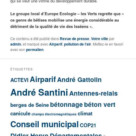
qui se veut une vitrine du développement durable.
Le groupe local d’Europe Ecologie – les Verts regrette que «
ce genre de bêtises mobilise une énergie considérable au
détriment de la qualité de vie des Isséens ».
Ce contenu a été publié dans
Revue de presse
,
Votre ville
par
admin
, et marqué avec
Airparif
,
pollution de l'air
. Mettez-le en favori
avec son
permalien
.
ÉTIQUETTES
Airparif
André Gattolin
ACTEVI
André Santini
Antennes-relais
bétonnage
béton vert
berges de Seine
canicule
climat
champs électromagnétiques
Conseil municipal
COP21
Didier Hervo
Départementales