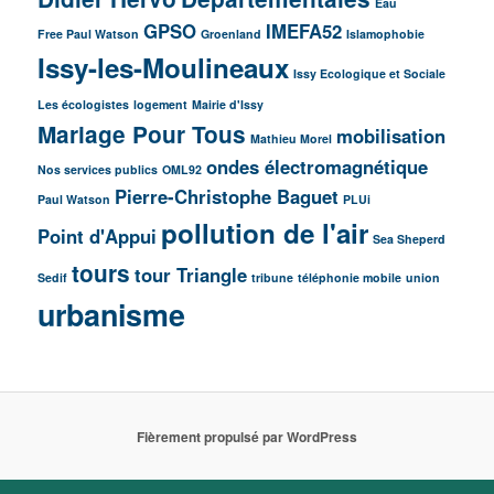
Eau
GPSO
IMEFA52
Free Paul Watson
Groenland
Islamophobie
Issy-les-Moulineaux
Issy Ecologique et Sociale
Les écologistes
logement
Mairie d'Issy
Mariage Pour Tous
mobilisation
Mathieu Morel
ondes électromagnétique
Nos services publics
OML92
Pierre-Christophe Baguet
Paul Watson
PLUi
pollution de l'air
Point d'Appui
Sea Sheperd
tours
tour Triangle
Sedif
tribune
téléphonie mobile
union
urbanisme
Fièrement propulsé par WordPress