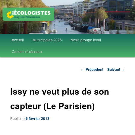
Aller
Groupe local Les Écologistes d'Issy-les-Moulineaux
au
contenu
principal
Les Écolos d'Issy
Menu
Accueil
Municipales 2026
Notre groupe local
principal
Contact et réseaux
Navigation
←
Précédent
Suivant
→
des
articles
Issy ne veut plus de son
capteur (Le Parisien)
Publié le
6 février 2013