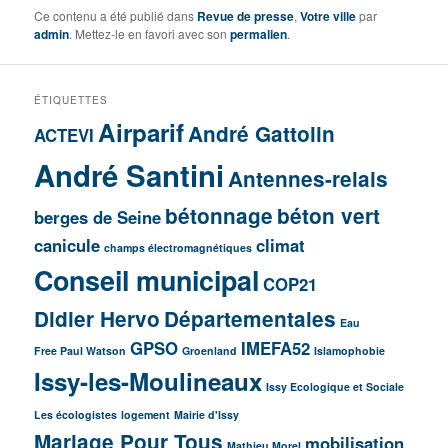
Ce contenu a été publié dans
Revue de presse
,
Votre ville
par
admin
. Mettez-le en favori avec son
permalien
.
ÉTIQUETTES
Airparif
André Gattolin
ACTEVI
André Santini
Antennes-relais
bétonnage
béton vert
berges de Seine
canicule
climat
champs électromagnétiques
Conseil municipal
COP21
Didier Hervo
Départementales
Eau
GPSO
IMEFA52
Free Paul Watson
Groenland
Islamophobie
Issy-les-Moulineaux
Issy Ecologique et Sociale
Les écologistes
logement
Mairie d'Issy
Mariage Pour Tous
mobilisation
Mathieu Morel