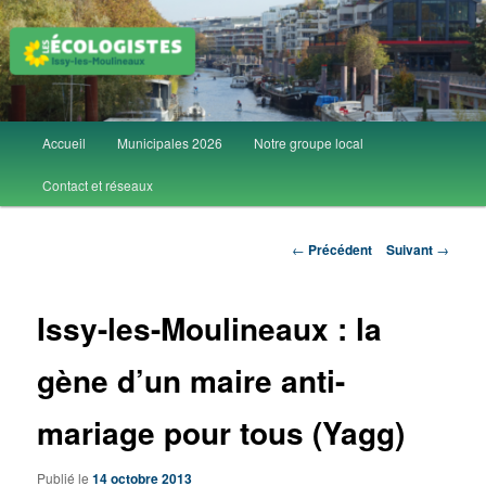
Aller
Groupe local Les Écologistes d'Issy-les-Moulineaux
au
contenu
principal
Les Écolos d'Issy
Menu
Accueil
Municipales 2026
Notre groupe local
principal
Contact et réseaux
Navigation
←
Précédent
Suivant
→
des
articles
Issy-les-Moulineaux : la
gène d’un maire anti-
mariage pour tous (Yagg)
Publié le
14 octobre 2013