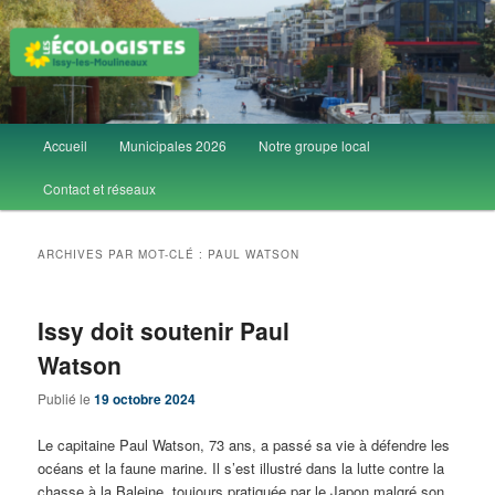
Aller
Aller
Groupe local Les Écologistes d'Issy-les-Moulineaux
au
au
contenu
contenu
principal
secondaire
Les Écolos d'Issy
Menu
Accueil
Municipales 2026
Notre groupe local
principal
Contact et réseaux
ARCHIVES PAR MOT-CLÉ :
PAUL WATSON
Issy doit soutenir Paul
Watson
Publié le
19 octobre 2024
Le capitaine Paul Watson, 73 ans, a passé sa vie à défendre les
océans et la faune marine. Il s’est illustré dans la lutte contre la
chasse à la Baleine, toujours pratiquée par le Japon malgré son