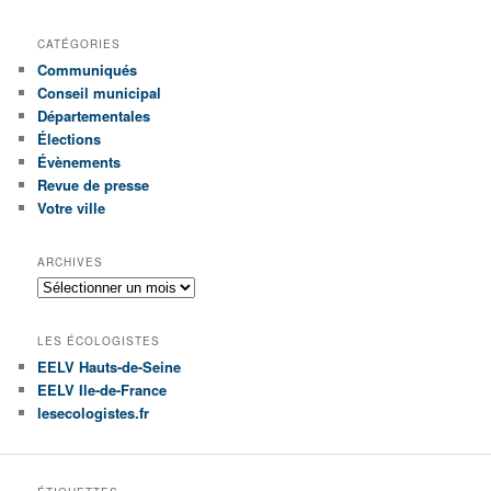
CATÉGORIES
Communiqués
Conseil municipal
Départementales
Élections
Évènements
Revue de presse
Votre ville
ARCHIVES
A
r
c
LES ÉCOLOGISTES
h
EELV Hauts-de-Seine
i
EELV Ile-de-France
v
e
lesecologistes.fr
s