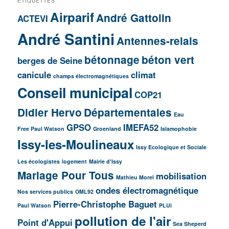
ÉTIQUETTES
Airparif
André Gattolin
ACTEVI
André Santini
Antennes-relais
bétonnage
béton vert
berges de Seine
canicule
climat
champs électromagnétiques
Conseil municipal
COP21
Didier Hervo
Départementales
Eau
GPSO
IMEFA52
Free Paul Watson
Groenland
Islamophobie
Issy-les-Moulineaux
Issy Ecologique et Sociale
Les écologistes
logement
Mairie d'Issy
Mariage Pour Tous
mobilisation
Mathieu Morel
ondes électromagnétique
Nos services publics
OML92
Pierre-Christophe Baguet
Paul Watson
PLUi
pollution de l'air
Point d'Appui
Sea Sheperd