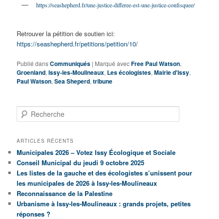
https://seashepherd.fr/une-justice-differee-est-une-justice-confisquee/
Retrouver la pétition de soutien ici:
https://seashepherd.fr/petitions/petition/10/
Publié dans
Communiqués
|
Marqué avec
Free Paul Watson
,
Groenland
,
Issy-les-Moulineaux
,
Les écologistes
,
Mairie d'Issy
,
Paul Watson
,
Sea Sheperd
,
tribune
R
e
c
h
ARTICLES RÉCENTS
e
Municipales 2026 – Votez Issy Écologique et Sociale
r
Conseil Municipal du jeudi 9 octobre 2025
c
Les listes de la gauche et des écologistes s’unissent pour
h
les municipales de 2026 à Issy-les-Moulineaux
e
Reconnaissance de la Palestine
Urbanisme à Issy-les-Moulineaux : grands projets, petites
réponses ?