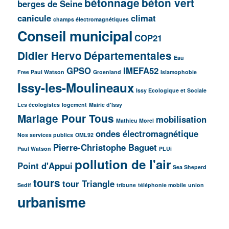
bétonnage
béton vert
berges de Seine
canicule
climat
champs électromagnétiques
Conseil municipal
COP21
Didier Hervo
Départementales
Eau
GPSO
IMEFA52
Free Paul Watson
Groenland
Islamophobie
Issy-les-Moulineaux
Issy Ecologique et Sociale
Les écologistes
logement
Mairie d'Issy
Mariage Pour Tous
mobilisation
Mathieu Morel
ondes électromagnétique
Nos services publics
OML92
Pierre-Christophe Baguet
Paul Watson
PLUi
pollution de l'air
Point d'Appui
Sea Sheperd
tours
tour Triangle
Sedif
tribune
téléphonie mobile
union
urbanisme